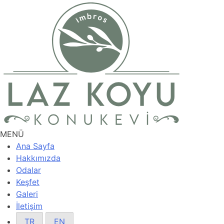
MENÜ
Ana Sayfa
Hakkımızda
Odalar
Keşfet
Galeri
İletişim
TR
EN