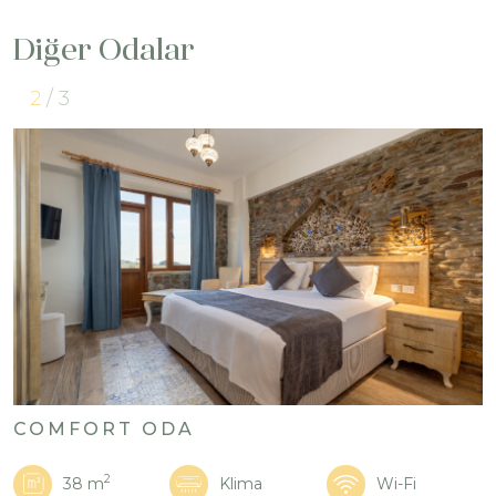
Diğer Odalar
2
/ 3
COMFORT ODA
2
38 m
Klima
Wi-Fi