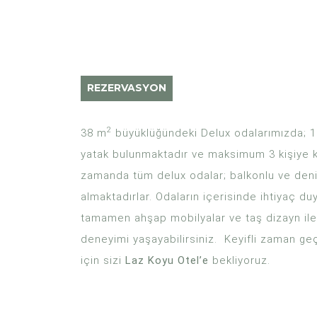
REZERVASYON
2
38 m
büyüklüğündeki Delux odalarımızda; 1 ad
yatak bulunmaktadır ve maksimum 3 kişiye k
zamanda tüm delux odalar; balkonlu ve deniz
almaktadırlar. Odaların içerisinde ihtiyaç du
tamamen ahşap mobilyalar ve taş dizayn ile 
deneyimi yaşayabilirsiniz. Keyifli zaman geçi
için sizi
Laz Koyu Otel’e
bekliyoruz.