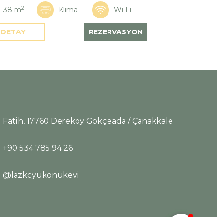
2
38 m
Klima
Wi-Fi
DETAY
REZERVASYON
Lazkoyu Otel
Çevrimiçi
Fatih, 17760 Dereköy Gökçeada / Çanakkale
+90 534 785 94 26
@lazkoyukonukevi
Sohbete Başla