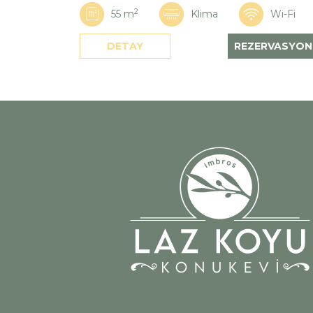
2
55 m
Klima
Wi-Fi
DETAY
REZERVASYON