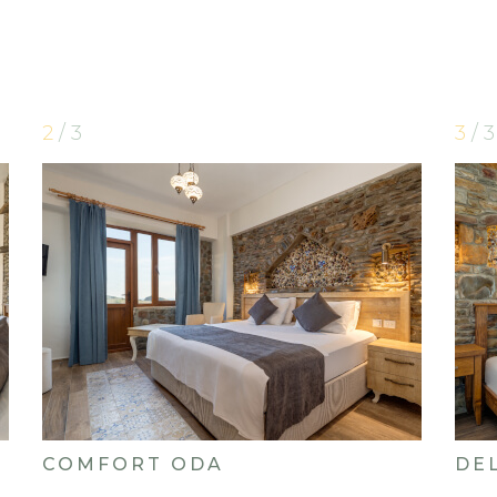
2
/ 3
3
/ 3
COMFORT ODA
DE